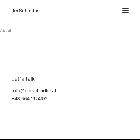
derSchindler
Home
About
Hochzeiten
Events
Video
Image
Landscape
Let's talk
foto@derschindler.at
+43 664 1924192